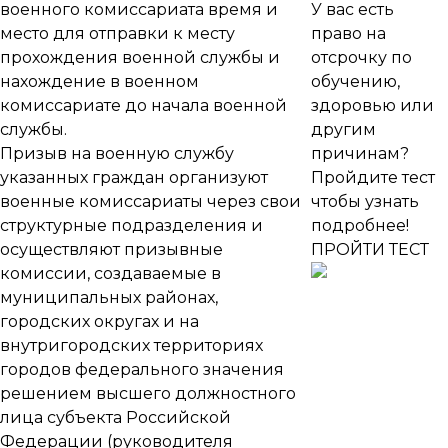
военного комиссариата время и
У вас есть
место для отправки к месту
право на
прохождения военной службы и
отсрочку по
нахождение в военном
обучению,
комиссариате до начала военной
здоровью или
службы.
другим
Призыв на военную службу
причинам?
указанных граждан организуют
Пройдите тест
военные комиссариаты через свои
чтобы узнать
структурные подразделения и
подробнее!
осуществляют призывные
ПРОЙТИ ТЕСТ
комиссии, создаваемые в
муниципальных районах,
городских округах и на
внутригородских территориях
городов федерального значения
решением высшего должностного
лица субъекта Российской
Федерации (руководителя