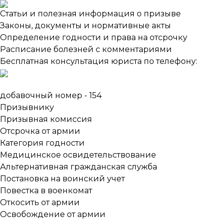
Статьи и полезная информация о призыве
Законы, документы и нормативные акты
Определение годности и права на отсрочку
Анна Владимировна
Расписание болезней с комментариями
Дежурный юрист сайта
Бесплатная консультация юриста по телефону:
Чат
Опрос
Звонок
добавочный номер - 154
Я дежурный юрист сайта,
Призывнику
Анна
Призывная комиссия
18:15
Отсрочка от армии
Категория годности
Могу чем-нибудь помочь?
Моя консультация бесплатна.
Медицинское освидетельствование
Задавайте вопрос.
Альтернативная гражданская служба
18:15
Постановка на воинский учет
Повестка в военкомат
Откосить от армии
Освобождение от армии