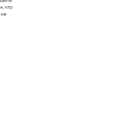
найте
, что
 не
Анна Владимировна
Дежурный юрист сайта