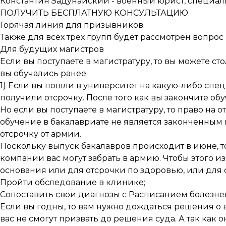
Константин Задунайский - военный юрист, специал
ПОЛУЧИТЬ БЕСПЛАТНУЮ КОНСУЛЬТАЦИЮ
Горячая линия для призывников
Также для всех трех групп будет рассмотрен вопро
Для будущих магистров
Если вы поступаете в магистратуру, то вы можете сто
вы обучались ранее:
1) Если вы пошли в университет на какую-либо спе
получили отсрочку. После того как вы закончите обу
Но если вы поступаете в магистратуру, то право на о
обучение в бакалавриате не является законченным
отсрочку от армии.
Поскольку выпуск бакалавров происходит в июне, т
компании вас могут забрать в армию. Чтобы этого и
основания или для отсрочки по здоровью, или для 
Пройти обследование в клинике;
Сопоставить свои диагнозы с Расписанием болезне
Если вы годны, то вам нужно дождаться решения о 
вас не смогут призвать до решения суда. А так как 