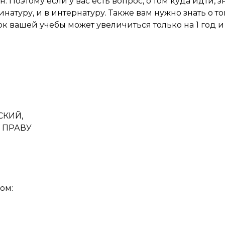
. Поэтому если у вас есть вопрос, о том куда идти, з
атуру, и в интернатуру. Также вам нужно знать о том
к вашей учебы может увеличиться только на 1 год и
СКИЙ,
 ПРАВУ
ом: