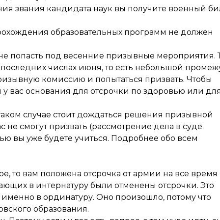
ия звания кандидата наук вы получите военный би
 прохождения образовательных программ не должен
 не попасть под весенние призывные мероприятия. 
в последних числах июня, то есть небольшой промеж
 призывную комиссию и попытаться призвать. Чтобы
ли у вас основания для отсрочки по здоровью или дл
в таком случае стоит дождаться решения призывной
ас не смогут призвать (рассмотрение дела в суде
ью вы уже будете учиться. Подробнее обо всем
ре, то вам положена отсрочка от армии на все время
пающих в интернатуру были отменены отсрочки. Это
именно в ординатуру. Оно произошло, потому что
овского образования.