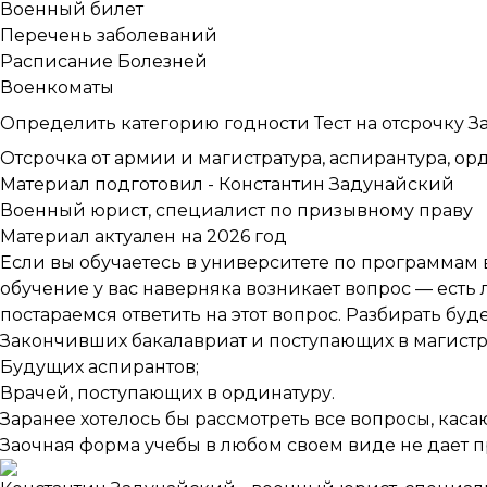
Военный билет
Перечень заболеваний
Расписание Болезней
Военкоматы
Определить категорию годности
Тест на отсрочку
З
Отсрочка от армии и магистратура, аспирантура, ор
Материал подготовил -
Константин Задунайский
Военный юрист, специалист по призывному праву
Материал актуален на 2026 год
Если вы обучаетесь в университете по программам 
обучение у вас наверняка возникает вопрос — есть л
постараемся ответить на этот вопрос. Разбирать б
Закончивших бакалавриат и поступающих в магистр
Будущих аспирантов;
Врачей, поступающих в ординатуру.
Заранее хотелось бы рассмотреть все вопросы, кас
Заочная форма учебы в любом своем виде не дает пр