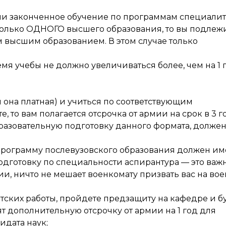
ами законченное обучение по программам специалит
 только ОДНОГО высшего образования, то вы подлеж
м высшим образованием. В этом случае только
мя учебы не должно увеличиваться более, чем на 1 г
 она платная) и учиться по соответствующим
то вам полагается отсрочка от армии на срок в 3 го
азовательную подготовку данного формата, долже
 программу послевузовского образования должен им
готовку по специальности аспирантура — это важн
ции, ничто не мешает военкомату призвать вас на во
атских работы, пройдете предзащиту на кафедре и б
т дополнительную отсрочку от армии на 1 год для
дата наук;