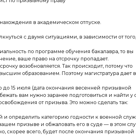
ист по призывному праву
с нахождения в академическом отпуске.
лкнуться с двумя ситуациями, в зависимости от того,
циальность по программе обучения бакалавра, то вы
чение, ваше право на отсрочку пропадает.
тсрочку возобновляется. Так происходит, потому что
 высшим образованием. Поэтому магистратура дает 
о до 15 июля (дата окончания весенней призывной
збежать вам нужно заранее подготовиться и найти у 
освобождения от призыва. Это можно сделать так:
й и определить категорию годности к военной служ
вашем призыве и обжаловать его в суде — в этом сл
оно, скорее всего, будет после окончания призывной