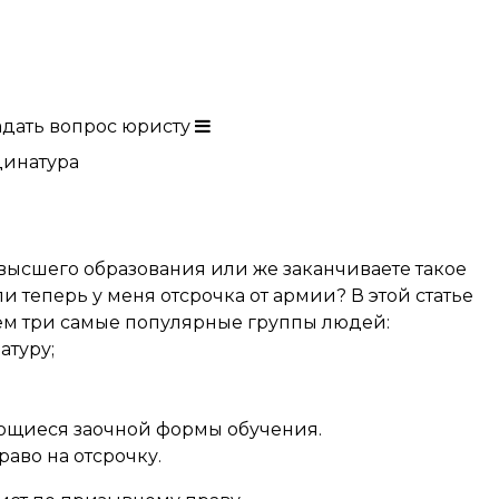
адать вопрос юристу
динатура
высшего образования или же заканчиваете такое
и теперь у меня отсрочка от армии? В этой статье
удем три самые популярные группы людей:
атуру;
ающиеся заочной формы обучения.
аво на отсрочку.