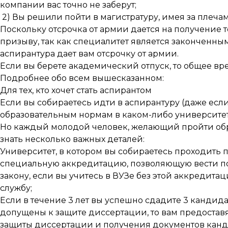
компании вас точно не заберут;
2) Вы решили пойти в магистратуру, имея за плеч
Поскольку отсрочка от армии дается на получение
призыву, так как специалитет является законченны
аспирантура дает вам отсрочку от армии.
Если вы берете академический отпуск, то общее вре
Подробнее обо всем вышесказанном:
Для тех, кто хочет стать аспирантом
Если вы собираетесь идти в аспирантуру (даже если
образовательным нормам в каком-либо университете, 
Но каждый молодой человек, желающий пройти обр
знать несколько важных деталей:
Университет, в котором вы собираетесь проходить
специальную аккредитацию, позволяющую вести под
закону, если вы учитесь в ВУЗе без этой аккредита
службу;
Если в течение 3 лет вы успешно сдадите 3 кандид
допущены к защите диссертации, то вам предоставя
защиты диссертации и получения документов канди