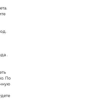
ета.
ите
од.
да .
н
еть
о. По
енную
удете