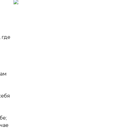
 где
вам
себя
бе;
учае