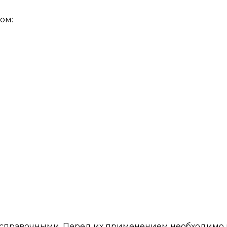
ом:
я справочными. Перед их применением необходимо 