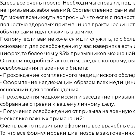
Здесь все очень просто. Необходимы справки, по
непризывных заболеваний. Соответственно, сами з
Тут может возникнуть вопрос – «А что если я полнос
полностью здоровых призывников практически нет. 
обычно сами идут служить в армию.
Поэтому, если вам не хочется идти служить, то с бо
основания для освобождения у вас наверняка есть 
цифрах, то более чем у 95% призывников можно на
Опишем подробный алгоритм, следую которому, в
освобождения и военного билета:
- Прохождение комплексного медицинского обсле
- Оформление надлежащим образом всех медицинс
оснований для освобождения
- Прохождения медкомиссии и заседание призывно
собранные справки к вашему личному делу.
- Получения освобождения от призыва на военную 
Несколько важных примечаний:
Очень важно правильно оформить все врачебные з
То, что все формулировки диагнозов в заключения