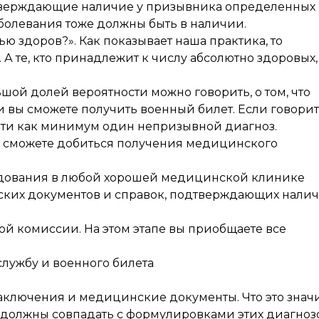
дтверждающие наличие у призывника определенных
аболевания тоже должны быть в наличии.
тью здоров?». Как показывает наша практика, то
А те, кто принадлежит к числу абсолютно здоровых,
льшой долей вероятности можно говорить, о том, что
и вы сможете получить военный билет. Если говорит
йти как минимум один непризывной диагноз.
ы сможете добиться получения медицинского
дования в любой хорошей медицинской клинике
ких документов и справок, подтверждающих нали
й комиссии. На этом этапе вы приобщаете все
службу и военного билета
аключения и медицинские документы. Что это знач
х должны совпадать с формулировками этих диагноз