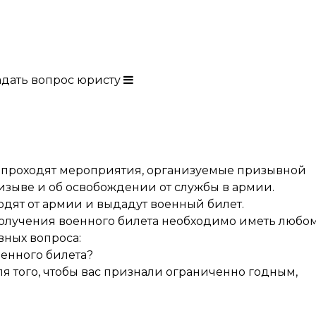
адать вопрос юристу
 проходят мероприятия, организуемые призывной
зыве и об освобождении от службы в армии.
бодят от армии и выдадут военный билет.
 получения военного билета необходимо иметь любо
вных вопроса:
енного билета?
я того, чтобы вас признали ограниченно годным,