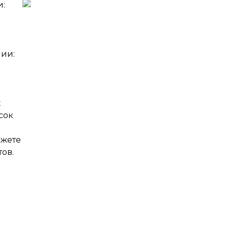
и:
чии:
х
сок
ожете
ов.