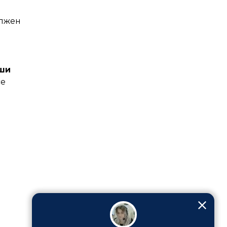
олжен
аши
се