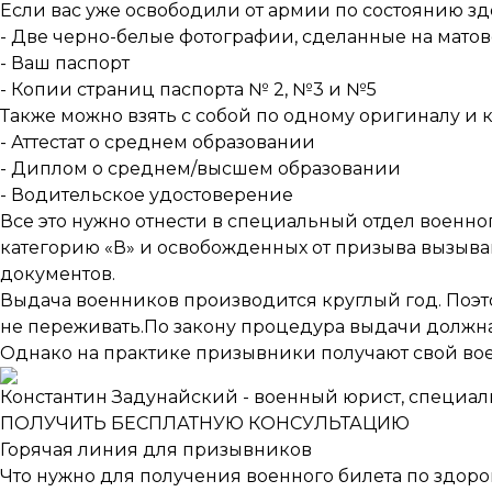
Если вас уже освободили от армии по состоянию з
- Две черно-белые фотографии, сделанные на мато
- Ваш паспорт
- Копии страниц паспорта № 2, №3 и №5
Также можно взять с собой по одному оригиналу и 
- Аттестат о среднем образовании
- Диплом о среднем/высшем образовании
- Водительское удостоверение
Все это нужно отнести в специальный отдел военн
категорию «В» и освобожденных от призыва вызывают
документов.
Выдача военников производится круглый год. Поэт
не переживать.По закону процедура выдачи должна
Однако на практике призывники получают свой вое
Константин Задунайский - военный юрист, специал
ПОЛУЧИТЬ БЕСПЛАТНУЮ КОНСУЛЬТАЦИЮ
Горячая линия для призывников
Что нужно для получения военного билета по здор