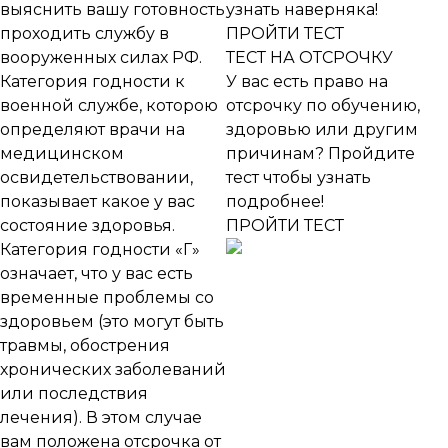
выяснить вашу готовность
узнать наверняка!
проходить службу в
ПРОЙТИ ТЕСТ
вооруженных силах РФ.
ТЕСТ НА ОТСРОЧКУ
Категория годности к
У вас есть право на
военной службе
, которою
отсрочку по обучению,
определяют врачи на
здоровью или другим
медицинском
причинам? Пройдите
освидетельствовании,
тест чтобы узнать
показывает какое у вас
подробнее!
состояние здоровья.
ПРОЙТИ ТЕСТ
Категория годности «Г»
означает, что у вас есть
временные проблемы со
здоровьем (это могут быть
травмы, обострения
хронических заболеваний
или последствия
лечения). В этом случае
вам положена отсрочка от