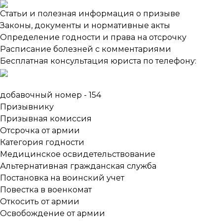
Статьи и полезная информация о призыве
Законы, документы и нормативные акты
Определение годности и права на отсрочку
Анна Владимировна
Расписание болезней с комментариями
Дежурный юрист сайта
Бесплатная консультация юриста по телефону:
Чат
Опрос
Звонок
добавочный номер - 154
Я дежурный юрист сайта,
Призывнику
Анна
Призывная комиссия
13:21
Отсрочка от армии
Категория годности
Могу чем-нибудь помочь?
Моя консультация бесплатна.
Медицинское освидетельствование
Задавайте вопрос.
Альтернативная гражданская служба
13:21
Постановка на воинский учет
Повестка в военкомат
Откосить от армии
Освобождение от армии