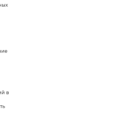
ных
ние
ий в
ть