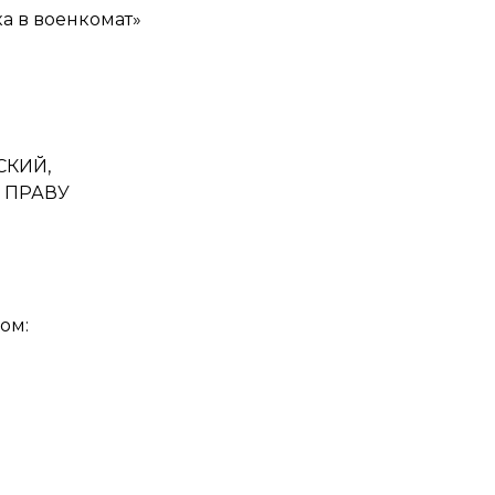
а в военкомат»
СКИЙ,
 ПРАВУ
ом: