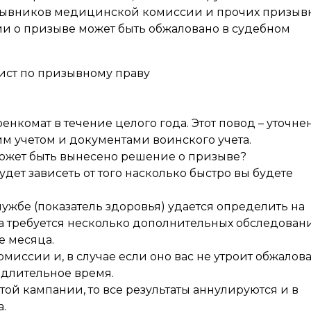
зывников медицинской комиссии и прочих призыв
и о призыве может быть обжаловано в судебном
ист по призывному праву
енкомат в течение целого года. Этот повод – уточне
м учетом и документами воинского учета.
может быть вынесено решение о призыве?
будет зависеть от того насколько быстро вы будете
ужбе (показатель здоровья) удается определить на
а требуется несколько дополнительных обследован
е месяца.
ссии и, в случае если оно вас не утроит обжалова
 длительное время.
этой кампании, то все результаты аннулируются и в
.