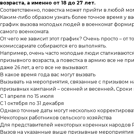
возраста, а именно от 18 до 27 лет.
Соответственно, повестка может прийти в любой мо
Каким-либо образом узнать более точное время у вас
график вызова молодых людей в военкомат формир
самого военкомата.
От чего же зависит этот график? Очень просто – от 
комиссариате собираются его выполнять.
Например, очень часто молодые люди сталкиваются с
призывного возраста, а повестка в армию все не пр
даже 26 лет, а его все не вызывают.
В какое время года вас могут вызвать
Вызывать на мероприятия, связанные с призывом на
призывных кампаний – осенней и весенней
.
Сроки 
С 1 апреля по 15 июля
С 1 октября по 31 декабря
Однако точные даты могут несколько корректироват
Некоторых работников сельского хозяйства
Для представителей некоторых коренных народов 
Вызов на указанные выше призывные мероприятия 