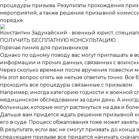
процедуры призыва. Результаты прохождения при
мероприятий, а также решение призывной комисси
порядке.
Константин Задунайский - военный юрист, специал
ПОЛУЧИТЬ БЕСПЛАТНУЮ КОНСУЛЬТАЦИЮ
Горячая линия для призывников
Однако по одному поводу вас могут приглашать в во
информации и прочих данных, связанных с воински
Через сколько времени после вручения повестки 
На этот вопрос опять же нельзя ответить точно. Все 
проходить все процедуры связанные с призывом.
Например, иногда категорию годности к военной сл
медицинском обследовании за один день. А иногд
больницах, которые могут растянуться на два и боле
Дальше вам придется ждать решение призывной коми
его в суде. Процесс обжалования тоже может занять
В результате, если вас не смогут призвать до конца 
следующем призыве все придется начинать сначала