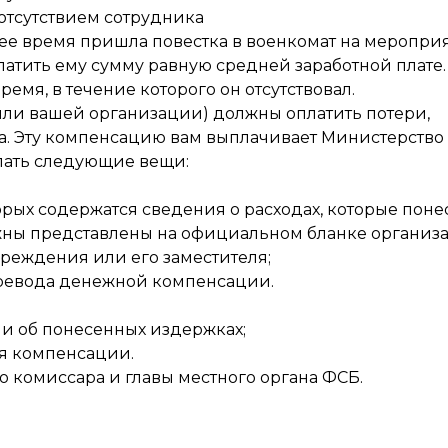
отсутствием сотрудника
чее время пришла повестка в военкомат на меропри
латить ему сумму равную средней заработной плате.
время, в течение которого он отсутствовал.
(или вашей организации) должны оплатить потери,
ка. Эту компенсацию вам выплачивает Министерство
елать следующие вещи:
рых содержатся сведения о расходах, которые поне
лжны представлены на официальном бланке организ
чреждения или его заместителя;
еревода денежной компенсации.
и об понесенных издержках;
ия компенсации.
 комиссара и главы местного органа ФСБ.