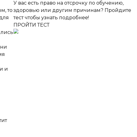
У вас есть право на отсрочку по обучению,
м, то
здоровью или другим причинам? Пройдите
 для
тест чтобы узнать подробнее!
ПРОЙТИ ТЕСТ
ились
Они
мя
и и
тит