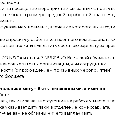
 военкомат
ей на посещение мероприятий связанных с призыво
ас не было в размере средней заработной платы. Но
ументы:
п с указанием времени, в течение которого вы наход
учше спросить у работников военного комиссариата. 
учае вам должны выплатить среднюю зарплату за вре
а РФ №704 и статьей №6 ФЗ «О Воинской обязанност
инансовые затраты организации, чьи сотрудники
анности (с прохождением призывных мероприятий),
о бюджета.
чальника могут быть незаконными, а именно:
боте.
ть, так как за ваше отсутствие на рабочем месте пла
тка указывает дату явки в отделение комиссариата,
случае вам не обязаны ничего выплачивать.