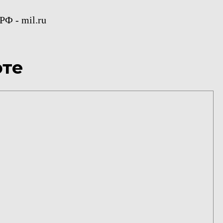
Ф - mil.ru
рте