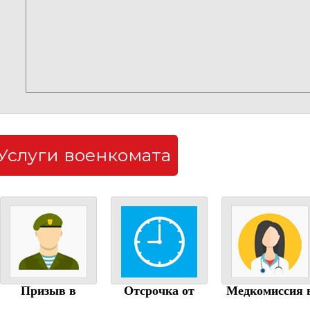
Услуги военкомата
Призыв в
Отсрочка от
Медкомиссия 
армию
армии
военкомате